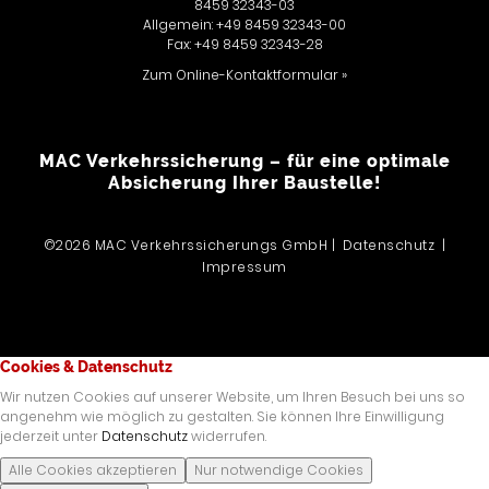
8459 32343-03
Allgemein: +49 8459 32343-00
Fax: +49 8459 32343-28
Zum Online-Kontaktformular »
MAC Verkehrssicherung – für eine optimale
Absicherung Ihrer Baustelle!
©2026 MAC Verkehrssicherungs GmbH |
Datenschutz
|
Impressum
Cookies & Datenschutz
Wir nutzen Cookies auf unserer Website, um Ihren Besuch bei uns so
angenehm wie möglich zu gestalten. Sie können Ihre Einwilligung
jederzeit unter
Datenschutz
widerrufen.
Alle Cookies akzeptieren
Nur notwendige Cookies