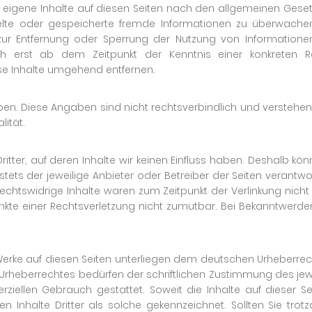
r eigene Inhalte auf diesen Seiten nach den allgemeinen Gesetz
ittelte oder gespeicherte fremde Informationen zu überwac
en zur Entfernung oder Sperrung der Nutzung von Informatio
och erst ab dem Zeitpunkt der Kenntnis einer konkreten 
se Inhalte umgehend entfernen.
. Diese Angaben sind nicht rechtsverbindlich und verstehen
lität.
itter, auf deren Inhalte wir keinen Einfluss haben. Deshalb k
 stets der jeweilige Anbieter oder Betreiber der Seiten verantwo
echtswidrige Inhalte waren zum Zeitpunkt der Verlinkung nicht 
unkte einer Rechtsverletzung nicht zumutbar. Bei Bekanntwerd
 Werke auf diesen Seiten unterliegen dem deutschen Urheberrech
Urheberrechtes bedürfen der schriftlichen Zustimmung des jewe
rziellen Gebrauch gestattet. Soweit die Inhalte auf dieser S
en Inhalte Dritter als solche gekennzeichnet. Sollten Sie tr