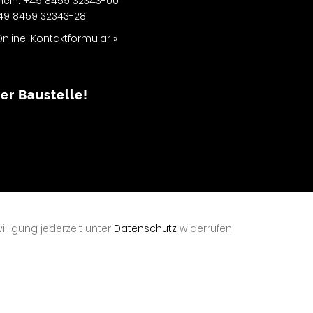
mein: +49 8459 32343-00
+49 8459 32343-28
nline-Kontaktformular »
er Baustelle!
m
lligung jederzeit unter
Datenschutz
widerrufen.