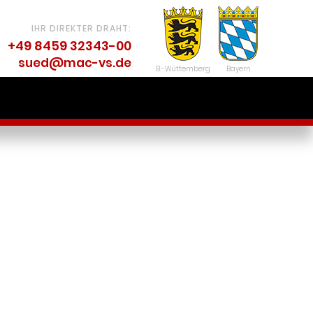
IHR DIREKTER DRAHT:
+49 8459 32343-00
sued@mac-vs.de
B.-Wüttemberg
Bayern