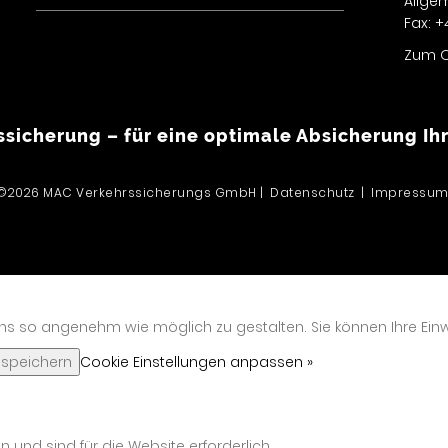
Allge
Fax: 
Zum O
sicherung – für eine optimale Absicherung Ihr
©2026 MAC Verkehrssicherungs GmbH |
Datenschutz
|
Impressu
ns so angenehm wie möglich zu gestalten. Sie können Ihre Einwi
 speichern
Cookie Einstellungen anpassen »
nd sind für die Website erforderlich.