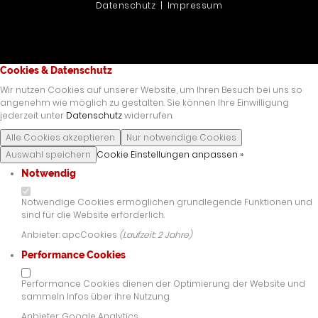
Datenschutz
|
Impressum
Cookies & Datenschutz
Wir nutzen Cookies auf unserer Website, um Ihren Besuch bei uns so
angenehm wie möglich zu gestalten. Sie können Ihre Einwilligung
jederzeit unter
Datenschutz
widerrufen.
Alle Cookies akzeptieren
Nur notwendige Cookies
Auswahl speichern
Cookie Einstellungen anpassen »
Notwendig
Notwendige Cookies ermöglichen grundlegende Funktionen und
sind für die Website erforderlich.
Anbieter:
apcCookies
(
Laufzeit:
2 Jahre)
Performance Cookies
Performance Cookies dienen der Optimierung der Website und
sammeln Infos über ihre Nutzung.
Anbieter:
Google Analytics