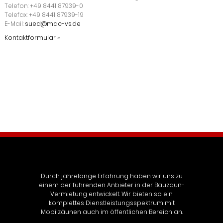
Telefon: +49 8441 87939-0
Telefax: +49 8441 87939-19
E-Mail:
sued@mac-vs.de
Kontaktformular »
Durch jahrelange Erfahrung haben wir uns zu
einem der führenden Anbieter in der Bauzaun-
Vermietung entwickelt. Wir bieten so ein
komplettes Dienstleistungsspektrum mit
Mobilzäunen auch im öffentlichen Bereich an.